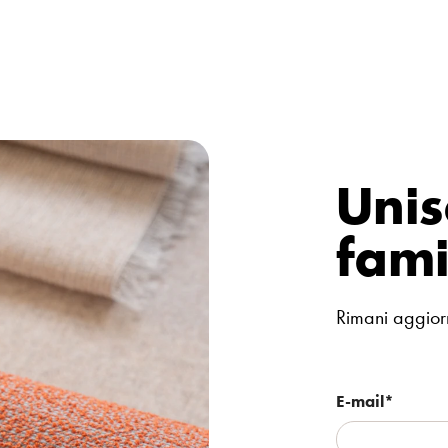
Unisc
fami
Rimani aggiorn
E-mail
*