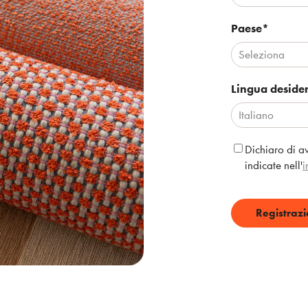
Paese
*
Lingua deside
Dichiaro di av
indicate nell'
i